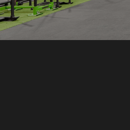
Adresse
1215 Rue Hickson, Verdun, QC
H4G 2L6, Canada
Coureil