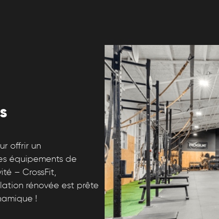
s
 offrir un
des équipements de
té – CrossFit,
allation rénovée est prête
namique !