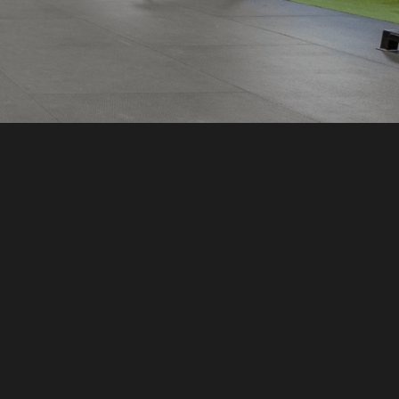
n message
Coureil
Sujet