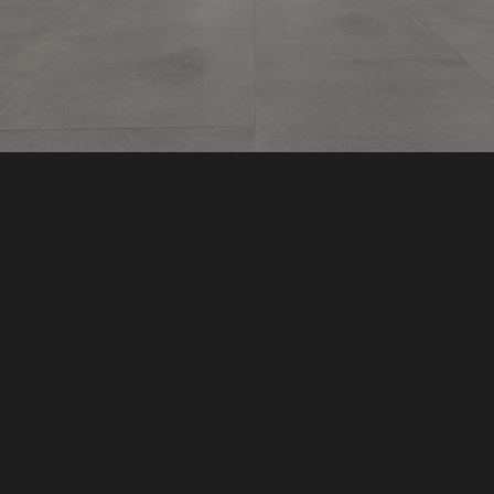
Envoyez nous u
Nom
Phone